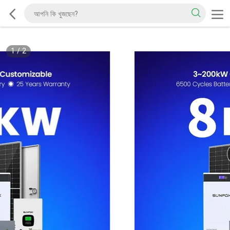
1
/
2