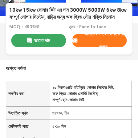
10kw 15kw সোলার কিট এর দাম 3000W 5000W 6kw 8kw
সম্পূর্ণ সোলার সিস্টেম, বাড়ির জন্য অফ গ্রিড সৌর শক্তি সিস্টেম
MOQ：১টি ইউনিট
মূল্য：Face to face
আমাদের সাথে যোগাযোগ
ভালো দাম
করুন
পণ্যের বর্ণনা
১০ কিলোওয়াট হাইব্রিড সোলার সিস্টেম কিট
,
লক্ষণীয় করা:
অফ গ্রিড সোলার এনার্জি সিস্টেম
,
সম্পূর্ণ হোম সোলার কিট
উৎপত্তি স্থল
গুয়াংডং, চীন
ডেলিভারি সময়
৫-১০ দিন