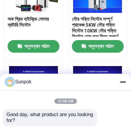
আমাদের সম্বন্ধে
অফ গ্রিড হাইব্রিড সোলার
সৌর শক্তি সিস্টেম সম্পূর্ণ
ব্যাটারি সিস্টেম
প্যাকেজ 5KW সৌর শক্তি
সিস্টেম 10KW সৌর শক্তি
কারখানা ভ্রমণ
সিস্টেম হোম অফ গ্রিড সম্পূর্ণ
সেট
অনুসন্ধান পাঠান
অনুসন্ধান পাঠান
গুণগত মান নিয়ন্ত্রণ
যোগাযোগ করুন
Sunpok
খবর
11:50 AM
মামলা
Good day, what product are you looking 
for?
সম্পূর্ণ 12kw সোলার পাওয়ার
10 কিলোওয়াট হোম মডিউল কিট
সিস্টেম হোম হাইব্রিড 8000w
মূল্য 10 কিলোওয়াট 20
একটি উদ্ধৃতি অনুরোধ করুন