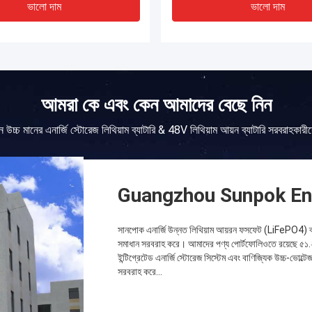
ভালো দাম
ভালো দাম
আমরা কে এবং কেন আমাদের বেছে নিন
ন উচ্চ মানের এনার্জি স্টোরেজ লিথিয়াম ব্যাটারি & 48V লিথিয়াম আয়ন ব্যাটারি সরবরাহকারী
Guangzhou Sunpok Ene
সানপোক এনার্জি উন্নত লিথিয়াম আয়রন ফসফেট (LiFePO4) ব্যাটা
সমাধান সরবরাহ করে। আমাদের পণ্য পোর্টফোলিওতে রয়েছে ৫১.২V
ইন্টিগ্রেটেড এনার্জি স্টোরেজ সিস্টেম এবং বাণিজ্যিক উচ্চ-ভোল্ট
সরবরাহ করে...