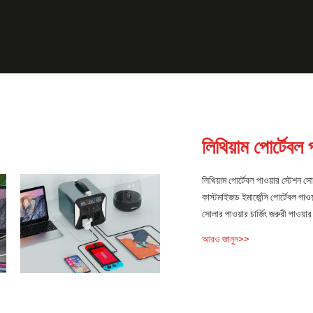
লিথিয়াম পোর্টেবল 
লিথিয়াম পোর্টেবল পাওয়ার স্টেশন 
কাস্টমাইজড ইমার্জেন্সি পোর্টেবল প
সোলার পাওয়ার চার্জিং জরুরী প
আরও জানুন>>