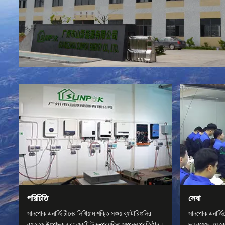
পরিচিতি
সেবা
সানপোক এনার্জি চীনের লিথিয়াম শক্তি সঞ্চয় ব্যাটারিগুলির
সানপোক এনার্জি
বৃহত্তম উৎপাদক এবং একটি উচ্চ-প্রযুক্তি সম্পন্ন প্রতিষ্ঠান।
দল রয়েছে, যে 