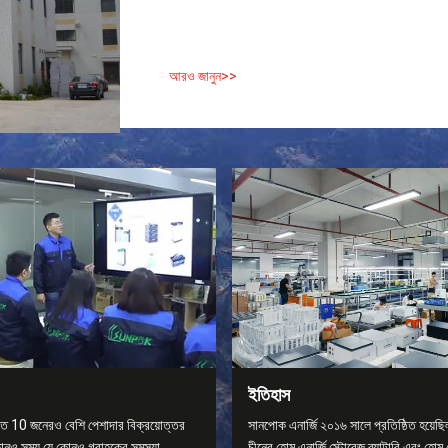
আরও জানুন>>
ইতিহাস
তে 10 জনেরও বেশি পেশাদার বিক্রয়োত্তর
সানপোক এনার্জি ২০১৬ সালে প্রতিষ্ঠিত হয়েছি
কোনও সময় যে কোনও গ্রাহকের সমস্যা
চীনের হোম এনার্জি স্টোরেজ ব্যাটারি এবং হোম