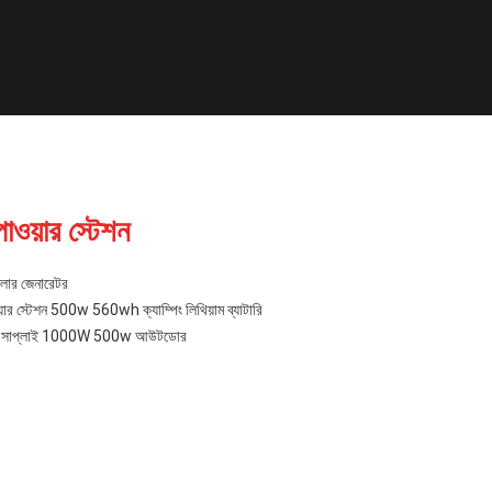
পাওয়ার স্টেশন
সোলার জেনারেটর
াওয়ার স্টেশন 500w 560wh ক্যাম্পিং লিথিয়াম ব্যাটারি
াওয়ার সাপ্লাই 1000W 500w আউটডোর