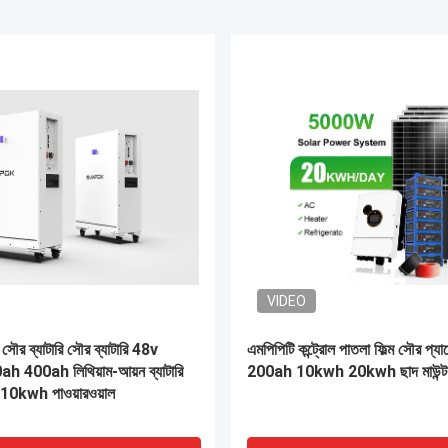
VIDEO
10kWh Lifepo4 পাওয়ার ওয়াল
স্ট্যাকযোগ্য মডুলার 51.2v 200ah 
হোম এনার্জি স্টোরেজ 20kWh লিথিয়াম
সিস্টেম 10kwh 20kwh 30kwh এনার
ব্যাটারি