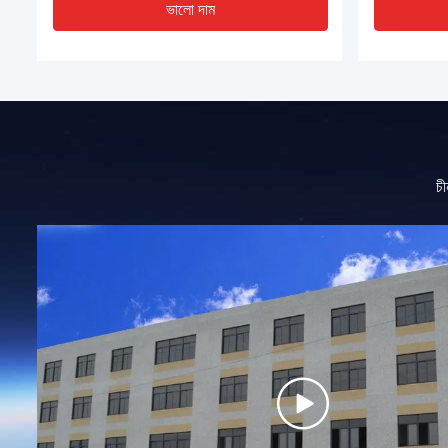
ভালো দাম
চী