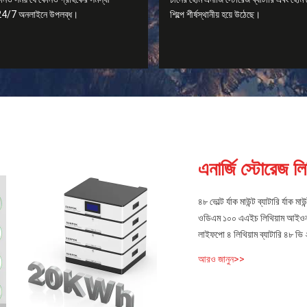
 24/7 অনলাইনে উপলব্ধ।
শিল্পে শীর্ষস্থানীয় হয়ে উঠেছে।
এনার্জি স্টোরেজ লিথ
৪৮ ভোল্ট র্যাক মাউন্ট ব্যাটারি র্যাক মাউন
ওডিএম ১০০ এএইচ লিথিয়াম আইওন ব্য
লাইফপো ৪ লিথিয়াম ব্যাটারি ৪৮ ভি
আরও জানুন>>