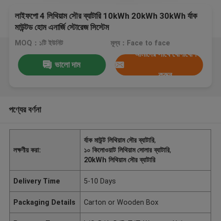
লাইফপো 4 লিথিয়াম সৌর ব্যাটারি 10kWh 20kWh 30kWh র্যাক
মাউন্টড হোম এনার্জি স্টোরেজ সিস্টেম
MOQ：১টি ইউনিট
মূল্য：Face to face
আমাদের সাথে যোগাযোগ
ভালো দাম
করুন
পণ্যের বর্ণনা
র্যাক মাউন্ট লিথিয়াম সৌর ব্যাটারি
,
লক্ষণীয় করা:
১০ কিলোওয়াট লিথিয়াম সোলার ব্যাটারি
,
20kWh লিথিয়াম সৌর ব্যাটারি
Delivery Time
5-10 Days
Packaging Details
Carton or Wooden Box