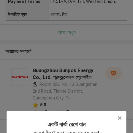
Payment Terms
L/C, D/A, D/P, T/T, Western Union,
উৎপত্তি স্থল
গুয়াংডং, চীন
আরো দেখুন
আমাদের সম্পর্কে
Guangzhou Sunpok Energy
Co., Ltd. প্রস্তুতকারক প্রোফাইল
Room 322, No. 13 Guangshan
2nd Road, Tianhe District,
Guangzhou City ,চীন
5.0
যাচাইকৃত সরবরাহকারী
একটি বার্তা রেখে যান
আরো দেখুন
আমরা শীঘ্রই আপনাকে আবার কল করব!