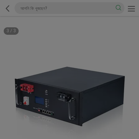
3
/
3