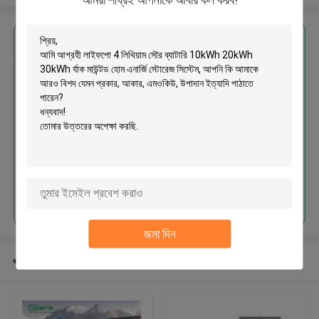
এর সেরা মূল্য পান
লাইফপো 4 লিথিয়াম সৌর ব্যাটারি 10kWh
20kWh 30kWh র্যাক মাউন্টড হোম এনার্জি
স্টোরেজ সিস্টেম
চালিয়ে
জমা দিন
প্রস্তাবিত পণ্য