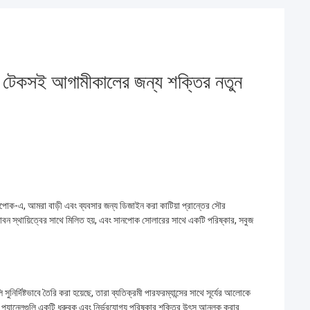
ি টেকসই আগামীকালের জন্য শক্তির নতুন
োক-এ, আমরা বাড়ী এবং ব্যবসার জন্য ডিজাইন করা কাটিয়া প্রান্তের সৌর
াবন স্থায়িত্বের সাথে মিলিত হয়, এবং সানপোক সোলারের সাথে একটি পরিষ্কার, সবুজ
ির্দিষ্টভাবে তৈরি করা হয়েছে, তারা ব্যতিক্রমী পারফরম্যান্সের সাথে সূর্যের আলোকে
 প্যানেলগুলি একটি ধ্রুবক এবং নির্ভরযোগ্য পরিষ্কার শক্তির উৎস আনলক করার