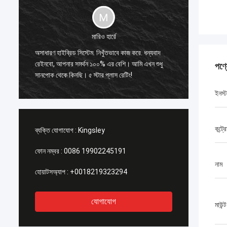
মারিও হার্রে
অসাধারণ হাইব্রিড সিস্টেম. নিখুঁতভাবে কাজ করে. ধন্যবাদ
সানপোক আম
।
রেইনবো, আপনার সমর্থন ১০০% এর বেশি। আমি এখন শুধু
পণ্
সাহায্য ক
সানপোক থেকে কিনছি। ৫ স্টার প্লাস রেটিং!
ইনস্ট
কন্ট্
ব্যক্তি যোগাযোগ :
Kingsley
ফোন নম্বর :
0086 19902245191
নাম
হোয়াটসঅ্যাপ :
+0018219323294
যোগাযোগ
মাউন্