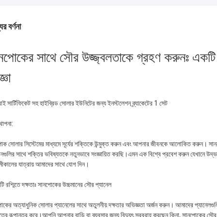
ের বর্ণনা
নপোকের সাথে সৌর উজ্জ্বলতাকে গ্রহণ করুনঃ একট
্ঞা
ই সার্টিফিকেট সহ হাইব্রিড সোলার ইউনিটের জন্য ইনস্টলেশন ব্র্যাকেটের 1 সেট
থাপনা:
োক সোলার সিস্টেমের মাধ্যমে সূর্যের শক্তিকে উন্মুক্ত করুন এবং আপনার জীবনকে আলোকিত করুন। সানপ
ানগুলির সাথে শক্তির ভবিষ্যতকে নতুনভাবে সংজ্ঞায়িত করছি।এমন এক বিশ্বে প্রবেশ করুন যেখানে উদ্ভ
ীকালের যাত্রায় আমাদের সাথে যোগ দিন।
টি রশ্মিতে দক্ষতাঃ সানপোকের উচ্চমানের সৌর প্যানেল
কের অত্যাধুনিক সোলার প্যানেলের সাথে অতুলনীয় দক্ষতার অভিজ্ঞতা অর্জন করুন। আমাদের প্যানেলগুলি সুন
যুতের রূপান্তর করে।আপনি আপনার বাড়ি বা ব্যবসার জন্য বিদ্যুৎ সরবরাহ করছেন কিনা, সানপোকের সৌর