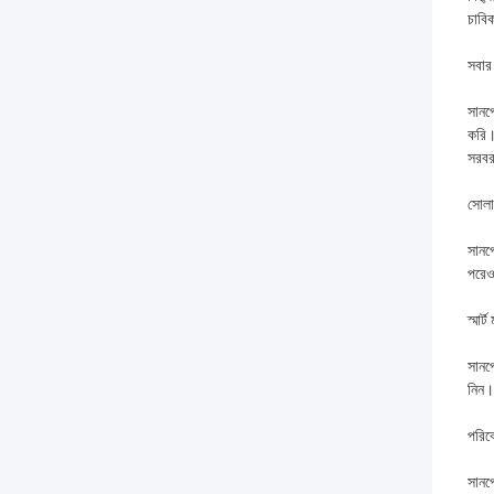
চাবি
সবার
সানপ
করি।
সরবর
সোলা
সানপো
পরেও 
স্মার
সানপো
নিন।
পরিব
সানপ