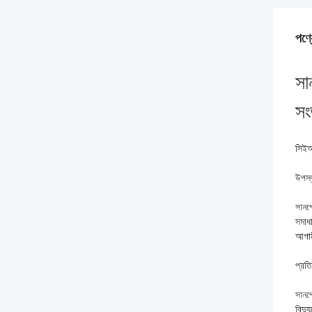
পণ্য
সা
সংজ
সিইআ
উপস্
সানপ
সমাধ
আগাম
প্রতি
সানপো
বিদ্