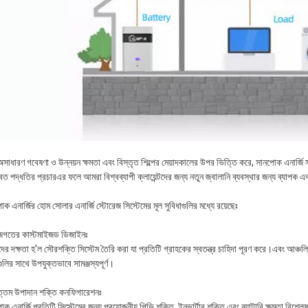
অসাধারণ গবেষণা ও উন্নয়ন ক্ষমতা এবং বিস্তৃত শিল্পের মেয়াদকালের উপর ভিত্তি করে, সানপোক এনার্
িত পদ্ধতির প্রচারএর ফলে আমরা বিশ্বব্যাপী ক্লায়েন্টদের জন্য নতুন জ্বালানি ব্যবস্থার জন্য ব্যাপক 
ক এনার্জির হোম সোলার এনার্জি স্টোরেজ সিস্টেমের মূল সুবিধাগুলির মধ্যে রয়েছেঃ
গতের কাস্টমাইজড ডিজাইনঃ
র দক্ষতা হ'ল সৌরশক্তি সিস্টেম তৈরি করা যা প্রতিটি গ্রাহকের স্বতন্ত্র চাহিদা পূরণ করে।এবং আঞ্চলিক
গুলির সাথে উপযুক্তভাবে সামঞ্জস্যপূর্ণ।
োত্তম উপাদান শক্তি কনফিগারেশনঃ
ক এনার্জি প্রতিটি সিস্টেমের জন্য প্রয়োজনীয় পিভি শক্তি, ইনভার্টার শক্তি এবং ব্যাটারি ক্ষমতা বিশ্