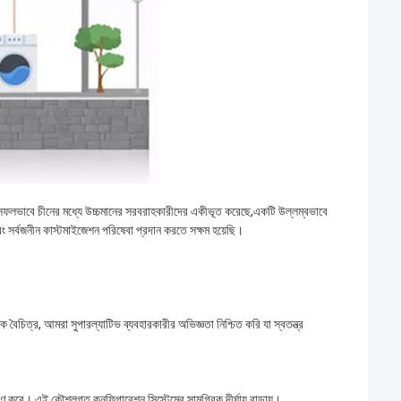
জি সফলভাবে চীনের মধ্যে উচ্চমানের সরবরাহকারীদের একীভূত করেছে,একটি উল্লম্বভাবে
এবং সর্বজনীন কাস্টমাইজেশন পরিষেবা প্রদান করতে সক্ষম হয়েছি।
 বৈচিত্র, আমরা সুপারল্যাটিভ ব্যবহারকারীর অভিজ্ঞতা নিশ্চিত করি যা স্বতন্ত্র
লেষণ করে। এই কৌশলগত কনফিগারেশন সিস্টেমের সামগ্রিক দীর্ঘায়ু বাড়ায়।