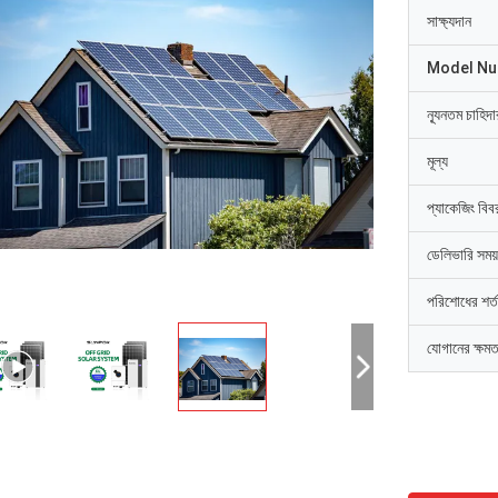
সাক্ষ্যদান
Model N
ন্যূনতম চাহিদ
মূল্য
প্যাকেজিং বিব
ডেলিভারি সময়
পরিশোধের শর্ত
যোগানের ক্ষমত