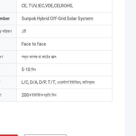
CE, TUV, IEC,VDE,CEI,ROHS,
umber
Sunpok Hybrid Off-Grid Solar System
ার পরিমাণ
১টি
Face to face
রণ
শক্ত কাগজ বা কাঠের বাক্স
5-10 দিন
L/C, D/A, D/P, T/T, ওয়েস্টার্ন ইউনিয়ন, মানিগ্রাম
া
200+ইউনিট+প্রতি দিন