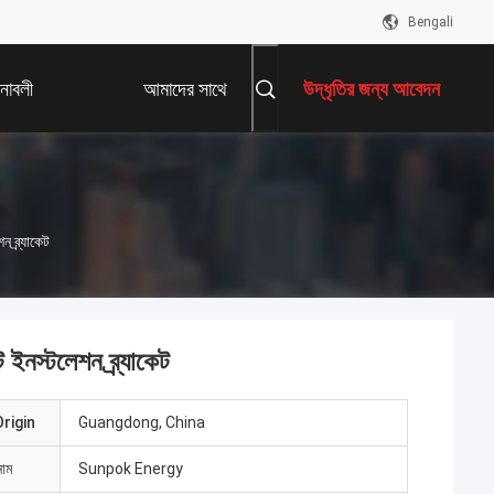
Bengali
নাবলী
আমাদের সাথে
উদ্ধৃতির জন্য আবেদন
যোগাযোগ করুন
 ব্র্যাকেট
ইনস্টলেশন ব্র্যাকেট
rigin
Guangdong, China
নাম
Sunpok Energy