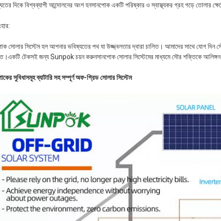
যতের দিকে বিশ্বব্যাপী আন্দোলনের অংশ হনসানপোক একটি পরিষ্কার ও স্বাস্থ্যকর গ্রহ গড়ে তোলার ক্ষেত
হার:
োক সোলার সিস্টেম হল আপনার ভবিষ্যতের পথ যা উজ্জ্বলতার দ্বারা চালিত। আমাদের সাথে যোগ দিন স
ে।একটি টেকসই জন্য Sunpok চয়ন করুনসানপোক সোলার সিস্টেমের মাধ্যমে সৌর শক্তিকে আলিঙ্গন করু
কের সুবিধাসমূহ ব্যাটারি সহ সম্পূর্ণ অফ-গ্রিড সোলার সিস্টেম