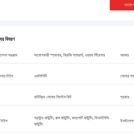
ভালো দ
স্ট্যানলি উকাওহা
ডেইন থমা
ার দেখা সেরা মার্কেটার, খুব ভদ্র, এবং সব সময়
খুব সহায়ক এবং সহায়ক. আমার প্রথম
যের বিবরণ
রার জন্য প্রস্তুত।
পণ্যের জন্য
লেশন সরঞ্জাম
সংযোগকারী স্প্যানার, ক্রিমিং প্লায়ার্স, ওয়্যার স্ট্রিপার
আকার
রোলার টাইপ
এমপিপিটি
সোলার প্য
হাইব্রিড সোলার সিস্টেম কিট
প্রকার
গ্রাউন্ড মাউন্টিং, রুফ মাউন্টিং, কারপোর্ট মাউন্টিং, বিআইপিভি
ট টাইপ
ইনস্টলেশন
মাউন্টিং