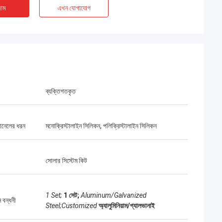
াম
এখন যোগাযোগ
স
জেমস ল্যামব্রাইট
 পছন্দ কোন সম্পর্কিত
টপ সার্ভিস, টপ কোম্পানি!
ব্যক্তিগতকৃত
ানেলের ধরন
মনোক্রিস্টালাইন সিলিকন, পলিক্রিস্টালাইন সিলিকন
সোলার সিস্টেম কিট
1 Set;
1 সেট;
Aluminum/Galvanized
 বন্ধনী
Steel;Customized
অ্যালুমিনিয়াম/গ্যালভানাই