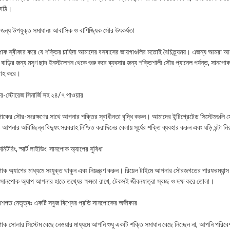
কাঠি।
 জন্য উপযুক্ত সমাধানঃ আবাসিক ও বাণিজ্যিক সৌর উৎকর্ষতা
োক স্বীকার করে যে শক্তির চাহিদা আমাদের বসবাসের জায়গাগুলির মতোই বৈচিত্র্যময়। এজন্য আমরা আ
বাড়ির জন্য মসৃণ ছাদ ইনস্টলেশন থেকে শুরু করে ব্যবসার জন্য শক্তিশালী সৌর প্যানেল পর্যন্ত, সানপ
াহ করে।
র-স্টোরেজ সিনার্জি সহ ২৪/৭ পাওয়ার
কের সৌর-সংরক্ষণের সাথে আপনার শক্তির স্বাধীনতা বৃদ্ধি করুন। আমাদের ইন্টিগ্রেটেড সিস্টেমগুলি সৌর
আপনার অবিচ্ছিন্ন বিদ্যুৎ সরবরাহ নিশ্চিত করাদিনের বেলায় সূর্যের শক্তি ব্যবহার করুন এবং ঘড়ি ঘন্টা
্ট মনিটরিং, স্মার্ট লাইভিং: সানপোক অ্যাপের সুবিধা
ক অ্যাপের মাধ্যমে সংযুক্ত থাকুন এবং নিয়ন্ত্রণ করুন। রিয়েল টাইমে আপনার সৌরজগতের পারফরম্যান্স পর্য
সানপোক অ্যাপ আপনার হাতে তথ্যের ক্ষমতা রাখে, টেকসই জীবনযাত্রা স্বচ্ছ ও দক্ষ করে তোলা।
েশগত নেতৃত্বঃ একটি সবুজ বিশ্বের প্রতি সানপোকের অঙ্গীকার
োক সোলার সিস্টেম বেছে নেওয়ার মাধ্যমে আপনি শুধু একটি শক্তি সমাধান বেছে নিচ্ছেন না, আপনি পরিব