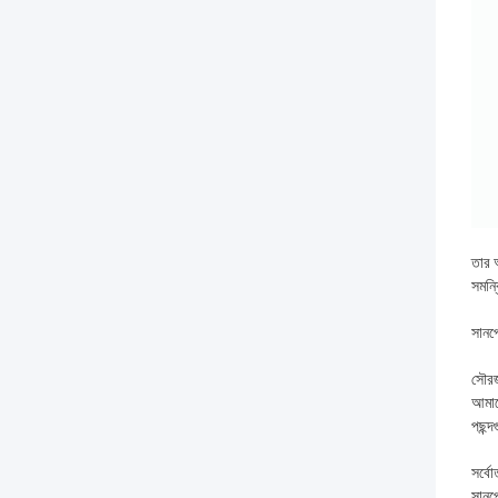
তার 
সমন্ব
সানপো
সৌরজ
আমাদে
পছন্দ
সর্ব
সানপো