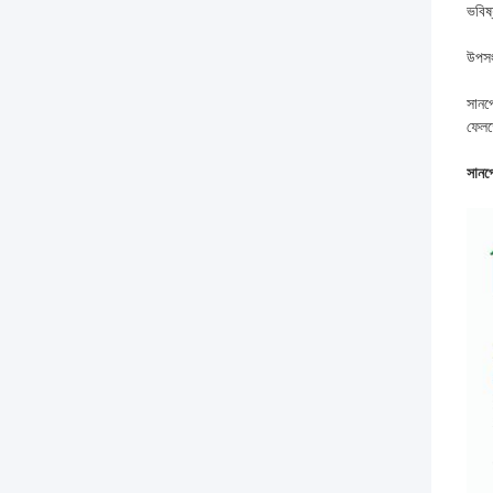
ভবিষ্
উপসং
সানপ
ফেলত
সানপো