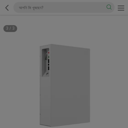
3
/
3