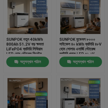
SUNPOK নতুন 40kWh
SUNPOK মুভেবল ৮০০০
800Ah 51.2V বড় ক্ষমতা
সাইকেল ৪০ kWh ব্যাটারি ৪৮V
LiFePO4 ব্যাটারি লিথিয়াম
হোম সোলার এনার্জি স্টোরেজ
LFP হোম স্টোরেজ সিস্টেম
ব্যাটারি প্যাক LFP ৫১.২V
BESS প্যাক সৌর শক্তি
৮০০Ah লিথিয়াম ব্যাটারি
অনুসন্ধান পাঠান
অনুসন্ধান পাঠান
লাইফপো৪
বাড়ি
পণ্য
ভিডিও