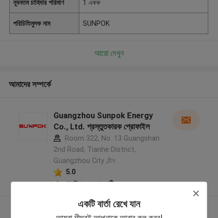
ন্যূনতম চাহিদার পরিমাণ
1 একক
পরিচিতিমুলক নাম
SUNPOK
আরো দেখুন
আমাদের সম্পর্কে
Guangzhou Sunpok Energy
Co., Ltd. প্রস্তুতকারক প্রোফাইল
Room 322, No. 13 Guangshan
2nd Road, Tianhe District,
Guangzhou City ,চীন
5.0
যাচাইকৃত সরবরাহকারী
একটি বার্তা রেখে যান
আরো দেখুন
আমরা শীঘ্রই আপনাকে আবার কল করব!