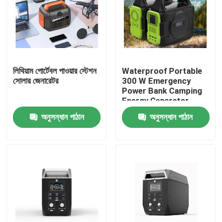
লিথিয়াম পোর্টেবল পাওয়ার স্টেশন
Waterproof Portable
সোলার জেনারেটর
300 W Emergency
Power Bank Camping
Energy Generator
Rechargeable
অনুসন্ধান পাঠান
অনুসন্ধান পাঠান
বাড়ি
পণ্য
ভিডিও