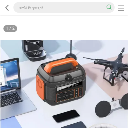
1
/
2