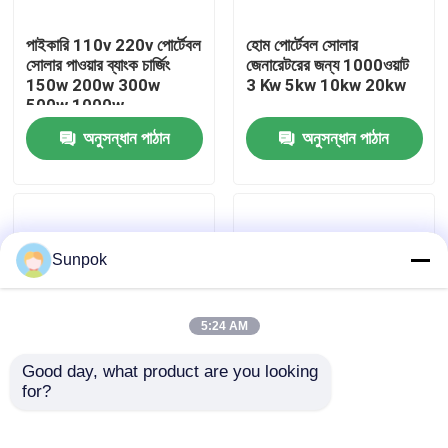
পাইকারি 110v 220v পোর্টেবল
হোম পোর্টেবল সোলার
আমাদের সম্বন্ধে
সোলার পাওয়ার ব্যাংক চার্জিং
জেনারেটরের জন্য 1000ওয়াট
150w 200w 300w
3 Kw 5kw 10kw 20kw
500w 1000w
কারখানা ভ্রমণ
অনুসন্ধান পাঠান
অনুসন্ধান পাঠান
গুণগত মান নিয়ন্ত্রণ
যোগাযোগ করুন
Sunpok
খবর
5:24 AM
Good day, what product are you looking 
মামলা
for?
আউটডোর ক্যাম্পিং 1200W
সেরা পাওয়ার স্টেশনের জন্য
500w সোলার জেনারেটর
ক্যাম্পিং সোলার জেনারেটরের
সোলার চার্জিং পোর্টেবল পাওয়ার
জন্য পোর্টেবল সোলার চার্জার
একটি উদ্ধৃতি অনুরোধ করুন